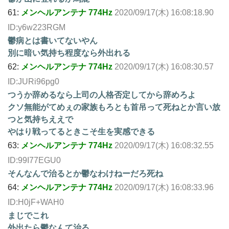
61:
メンヘルアンテナ 774Hz
2020/09/17(木) 16:08:18.90
ID:y6w223RGM
鬱病とは書いてないやん
別に暗い気持ち程度なら外出れる
62:
メンヘルアンテナ 774Hz
2020/09/17(木) 16:08:30.57
ID:JURi96pg0
つうか辞めるなら上司の人格否定してから辞めろよ
クソ無能がてめぇの家族もろとも首吊って死ねとか言い放
つと気持ちええで
やはり戦ってるときこそ生を実感できる
63:
メンヘルアンテナ 774Hz
2020/09/17(木) 16:08:32.55
ID:99I77EGU0
そんなんで治るとか鬱なわけねーだろ死ね
64:
メンヘルアンテナ 774Hz
2020/09/17(木) 16:08:33.96
ID:H0jF+WAH0
まじでこれ
外出たら鬱なんて治る