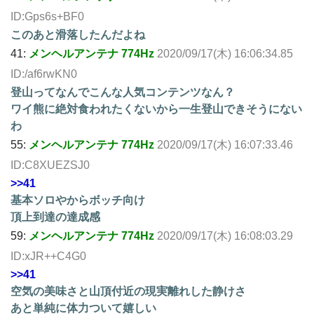
ID:Gps6s+BF0
このあと滑落したんだよね
41:
メンヘルアンテナ 774Hz
2020/09/17(木) 16:06:34.85
ID:/af6rwKN0
登山ってなんでこんな人気コンテンツなん？
ワイ熊に絶対食われたくないから一生登山できそうにない
わ
55:
メンヘルアンテナ 774Hz
2020/09/17(木) 16:07:33.46
ID:C8XUEZSJ0
>>41
基本ソロやからボッチ向け
頂上到達の達成感
59:
メンヘルアンテナ 774Hz
2020/09/17(木) 16:08:03.29
ID:xJR++C4G0
>>41
空気の美味さと山頂付近の現実離れした静けさ
あと単純に体力ついて嬉しい