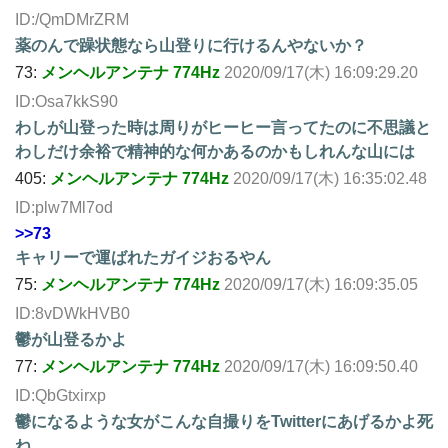
ID:/QmDMrZRM
薬のんで躁状態なら山登りに行けるんやないか？
73:
メンヘルアンテナ 774Hz
2020/09/17(木) 16:09:29.20
ID:Osa7kkS90
わしが山登った時は周りがヒーヒー言ってたのに不思議と
わしだけ余裕で精神的な何かあるのかもしれんな山には
405:
メンヘルアンテナ 774Hz
2020/09/17(木) 16:35:02.48
ID:plw7Ml7od
>>73
キャリーで運ばれたガイジおるやん
75:
メンヘルアンテナ 774Hz
2020/09/17(木) 16:09:35.05
ID:8vDWkHVB0
鬱が山登るかよ
77:
メンヘルアンテナ 774Hz
2020/09/17(木) 16:09:50.40
ID:QbGtxirxp
鬱になるような女がこんな自撮りをTwitterにあげるかよ死
ね