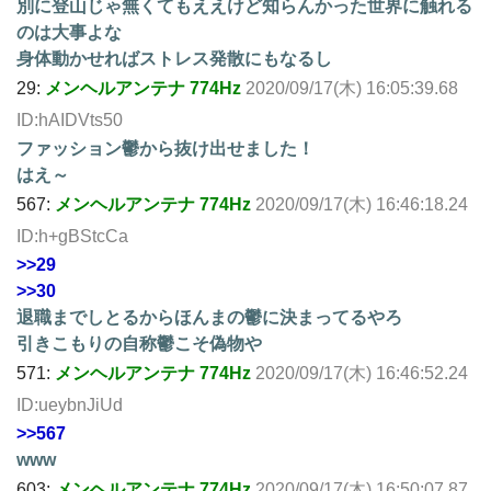
別に登山じゃ無くてもええけど知らんかった世界に触れる
のは大事よな
身体動かせればストレス発散にもなるし
29:
メンヘルアンテナ 774Hz
2020/09/17(木) 16:05:39.68
ID:hAIDVts50
ファッション鬱から抜け出せました！
はえ～
567:
メンヘルアンテナ 774Hz
2020/09/17(木) 16:46:18.24
ID:h+gBStcCa
>>29
>>30
退職までしとるからほんまの鬱に決まってるやろ
引きこもりの自称鬱こそ偽物や
571:
メンヘルアンテナ 774Hz
2020/09/17(木) 16:46:52.24
ID:ueybnJiUd
>>567
www
603:
メンヘルアンテナ 774Hz
2020/09/17(木) 16:50:07.87