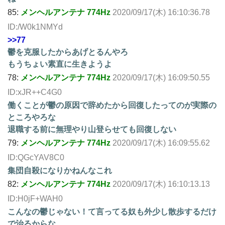
85:
メンヘルアンテナ 774Hz
2020/09/17(木) 16:10:36.78
ID:/W0k1NMYd
>>77
鬱を克服したからあげとるんやろ
もうちょい素直に生きようよ
78:
メンヘルアンテナ 774Hz
2020/09/17(木) 16:09:50.55
ID:xJR++C4G0
働くことが鬱の原因で辞めたから回復したってのが実際の
ところやろな
退職する前に無理やり山登らせても回復しない
79:
メンヘルアンテナ 774Hz
2020/09/17(木) 16:09:55.62
ID:QGcYAV8C0
集団自殺になりかねんなこれ
82:
メンヘルアンテナ 774Hz
2020/09/17(木) 16:10:13.13
ID:H0jF+WAH0
こんなの鬱じゃない！て言ってる奴も外少し散歩するだけ
で治るからな