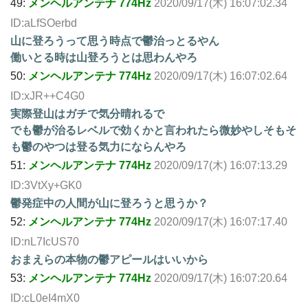
49:
メンヘルアンテナ 774Hz
2020/09/17(木) 16:07:02.34
ID:aLfSOerbd
山に登ろうって思う時点で鬱治っとるやん
働いとる時は山登ろうとは思わんやろ
50:
メンヘルアンテナ 774Hz
2020/09/17(木) 16:07:02.64
ID:xJR++C4G0
実際登山はガチで気分晴れるで
でも鬱が治るレベルで効くかと言われたら微妙やしそもそ
も鬱のやつは登る気力にならんやろ
51:
メンヘルアンテナ 774Hz
2020/09/17(木) 16:07:13.29
ID:3VtXy+GK0
鬱発症中の人間が山に登ろうと思うか？
52:
メンヘルアンテナ 774Hz
2020/09/17(木) 16:07:17.40
ID:nL7IcUS70
おまえらの本物の鬱アピールはいいから
53:
メンヘルアンテナ 774Hz
2020/09/17(木) 16:07:20.64
ID:cL0eI4mX0