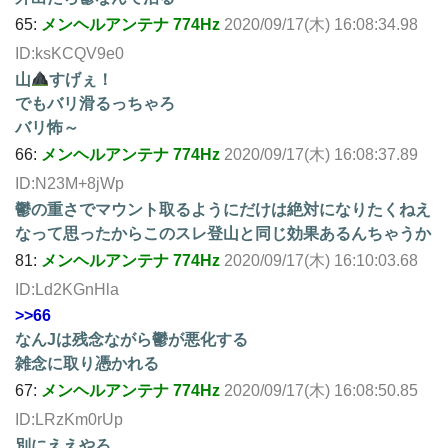
65:
メンヘルアンテナ 774Hz
2020/09/17(木) 16:08:34.98
ID:ksKCQV9e0
山
すげぇ！
でもバリ滑るっちゃろ
バリ怖～
66:
メンヘルアンテナ 774Hz
2020/09/17(木) 16:08:37.89
ID:N23M+8jWp
鬱の重さでマウント取るようにだけは絶対になりたくねえ
なって思ったからこのスレ登山と同じ効果あるんちゃうか
81:
メンヘルアンテナ 774Hz
2020/09/17(木) 16:10:03.68
ID:Ld2KGnHla
>>66
なんJは残念ながら鬱が悪化する
雑念に取り憑かれる
67:
メンヘルアンテナ 774Hz
2020/09/17(木) 16:08:50.85
ID:LRzKm0rUp
別にええやろ