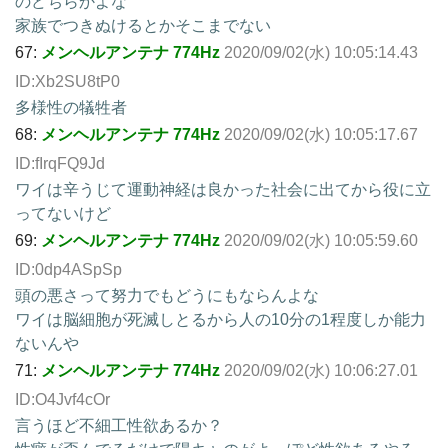
のどちらかよな
家族でつきぬけるとかそこまでない
67:
メンヘルアンテナ 774Hz
2020/09/02(水) 10:05:14.43
ID:Xb2SU8tP0
多様性の犠牲者
68:
メンヘルアンテナ 774Hz
2020/09/02(水) 10:05:17.67
ID:fIrqFQ9Jd
ワイは辛うじて運動神経は良かった社会に出てから役に立
ってないけど
69:
メンヘルアンテナ 774Hz
2020/09/02(水) 10:05:59.60
ID:0dp4ASpSp
頭の悪さって努力でもどうにもならんよな
ワイは脳細胞が死滅しとるから人の10分の1程度しか能力
ないんや
71:
メンヘルアンテナ 774Hz
2020/09/02(水) 10:06:27.01
ID:O4Jvf4cOr
言うほど不細工性欲あるか？