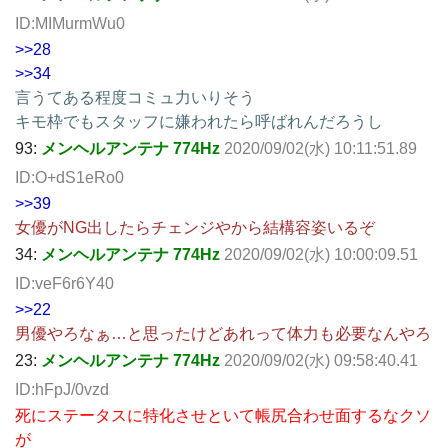
ID:MIMurmWu0
>>28
>>34
言うてある程度コミュ力いりそう
キモ枠でもスタッフに嫌われたら呼ばれんだろうし
93:
メンヘルアンテナ 774Hz
2020/09/02(水) 10:11:51.89
ID:O+dS1eRo0
>>39
女優がNG出したらチェンジやから結構容姿いるぞ
34:
メンヘルアンテナ 774Hz
2020/09/02(水) 10:00:09.51
ID:veF6r6Y40
>>22
男優やろなぁ…と思ったけどあれって体力も必要なんやろ
23:
メンヘルアンテナ 774Hz
2020/09/02(水) 09:58:40.41
ID:hFpJ/0vzd
死にステータスに特化させといて帳尻合わせ面するなクソ
が