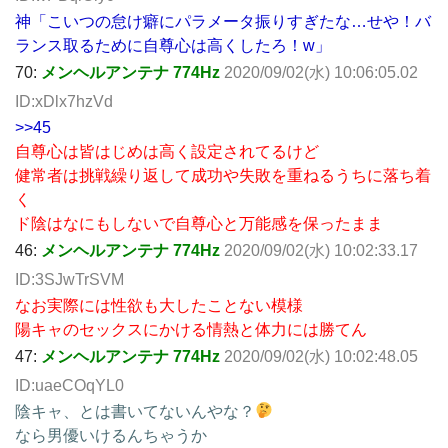
神「こいつの怠け癖にパラメータ振りすぎたな…せや！バ
ランス取るために自尊心は高くしたろ！w」
70:
メンヘルアンテナ 774Hz
2020/09/02(水) 10:06:05.02
ID:xDlx7hzVd
>>45
自尊心は皆はじめは高く設定されてるけど
健常者は挑戦繰り返して成功や失敗を重ねるうちに落ち着
く
ド陰はなにもしないで自尊心と万能感を保ったまま
46:
メンヘルアンテナ 774Hz
2020/09/02(水) 10:02:33.17
ID:3SJwTrSVM
なお実際には性欲も大したことない模様
陽キャのセックスにかける情熱と体力には勝てん
47:
メンヘルアンテナ 774Hz
2020/09/02(水) 10:02:48.05
ID:uaeCOqYL0
陰キャ、とは書いてないんやな？
なら男優いけるんちゃうか