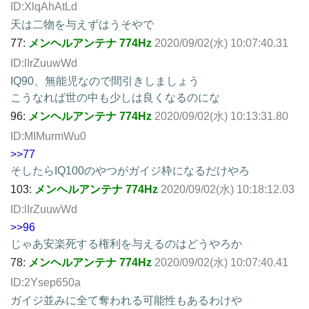
ID:XlqAhAtLd
天は二物を与えずはうそやで
77:
メンヘルアンテナ 774Hz
2020/09/02(水) 10:07:40.31
ID:lIrZuuwWd
IQ90、無能児なので間引きしましょう
こうなれば世の中も少しは良くなるのにな
96:
メンヘルアンテナ 774Hz
2020/09/02(水) 10:13:31.80
ID:MIMurmWu0
>>77
そしたらIQ100のやつがガイジ枠になるだけやろ
103:
メンヘルアンテナ 774Hz
2020/09/02(水) 10:18:12.03
ID:lIrZuuwWd
>>96
じゃあ安楽死する権利を与えるのはどうやろか
78:
メンヘルアンテナ 774Hz
2020/09/02(水) 10:07:40.41
ID:2Ysep650a
ガイジ並みに全て奪われる可能性もあるわけや