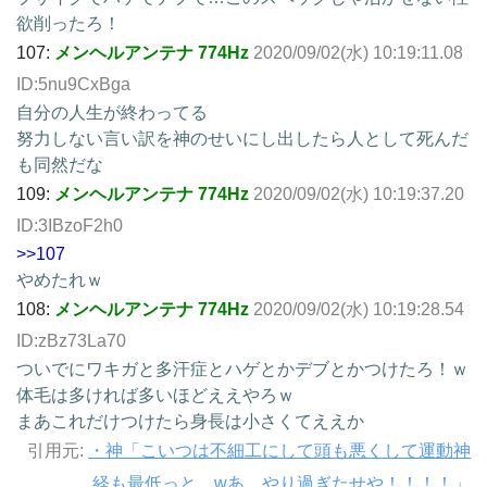
欲削ったろ！
107:
メンヘルアンテナ 774Hz
2020/09/02(水) 10:19:11.08
ID:5nu9CxBga
自分の人生が終わってる
努力しない言い訳を神のせいにし出したら人として死んだ
も同然だな
109:
メンヘルアンテナ 774Hz
2020/09/02(水) 10:19:37.20
ID:3IBzoF2h0
>>107
やめたれｗ
108:
メンヘルアンテナ 774Hz
2020/09/02(水) 10:19:28.54
ID:zBz73La70
ついでにワキガと多汗症とハゲとかデブとかつけたろ！ｗ
体毛は多ければ多いほどええやろｗ
まあこれだけつけたら身長は小さくてええか
引用元:
・神「こいつは不細工にして頭も悪くして運動神
経も最低っと…wあ、やり過ぎたせや！！！！」