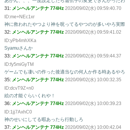
あかん、、、一度設定したら遺伝子の変更できんかったわ
31:
メンヘルアンテナ 774Hz
2020/09/02(水) 09:59:40.70
ID:me+NEc1xr
神に救われたやつより神を呪ってるやつのが多いやろ実際
32:
メンヘルアンテナ 774Hz
2020/09/02(水) 09:59:41.02
ID:yPb4mhXKa
Syamuさんか
33:
メンヘルアンテナ 774Hz
2020/09/02(水) 09:59:44.37
ID:fy5miGyTM
ゲームでも凄いの作った後適当なの何人か作る時あるやろ
35:
メンヘルアンテナ 774Hz
2020/09/02(水) 10:00:32.35
ID:dcvT9Z+n0
絵の才能ぐらいくれや！
36:
メンヘルアンテナ 774Hz
2020/09/02(水) 10:00:39.23
ID:1jj7AxhC0
神のせいにしてる暇あったら行動しろ
37:
メンヘルアンテナ 774Hz
2020/09/02(水) 10:00:42.04