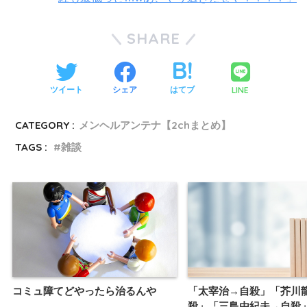
SHARE
LINE
ツイート
シェア
はてブ
CATEGORY :
メンヘルアンテナ【2chまとめ】
TAGS :
雑談
コミュ障てどやったら治るんや
「太宰治→自殺」「芥川
殺」「三島由紀夫→自殺