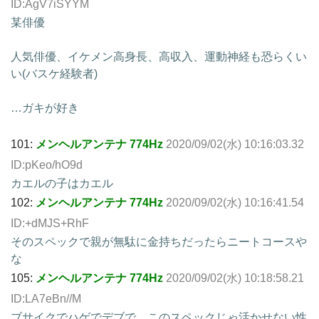
ID:AgV7iSYYM
某俳優
人気俳優、イケメン高身長、高収入、運動神経も恐らくい
い(バスケ経験者)
…ガキが好き
101:
メンヘルアンテナ 774Hz
2020/09/02(水) 10:16:03.32
ID:pKeo/hO9d
カエルの子はカエル
102:
メンヘルアンテナ 774Hz
2020/09/02(水) 10:16:41.54
ID:+dMJS+RhF
そのスペックで親が無駄に金持ちだったらニートコースや
な
105:
メンヘルアンテナ 774Hz
2020/09/02(水) 10:18:58.21
ID:LA7eBn//M
ブサイクでハゲでデブで…このスペックじゃ活かせない性