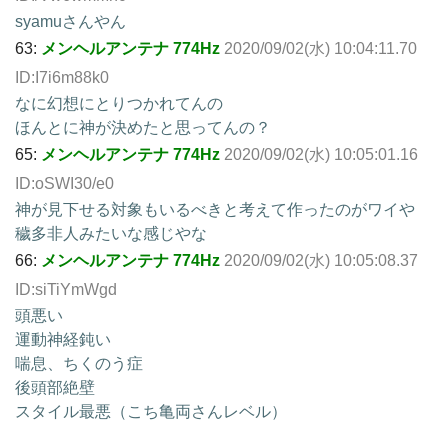
syamuさんやん
63:
メンヘルアンテナ 774Hz
2020/09/02(水) 10:04:11.70
ID:I7i6m88k0
なに幻想にとりつかれてんの
ほんとに神が決めたと思ってんの？
65:
メンヘルアンテナ 774Hz
2020/09/02(水) 10:05:01.16
ID:oSWI30/e0
神が見下せる対象もいるべきと考えて作ったのがワイや
穢多非人みたいな感じやな
66:
メンヘルアンテナ 774Hz
2020/09/02(水) 10:05:08.37
ID:siTiYmWgd
頭悪い
運動神経鈍い
喘息、ちくのう症
後頭部絶壁
スタイル最悪（こち亀両さんレベル）