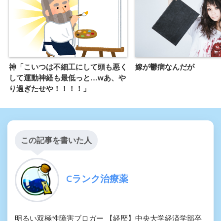
神「こいつは不細工にして頭も悪く
嫁が鬱病なんだが
して運動神経も最低っと…wあ、や
り過ぎたせや！！！！」
この記事を書いた人
Cランク治療薬
明るい双極性障害ブロガー 【経歴】中央大学経済学部卒