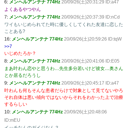
6:
メンヘルアンテナ 774Hz
20/09/26(土)20:31:29 ID:a47
よくあるやつやん
7:
メンヘルアンテナ 774Hz
20/09/26(土)20:37:39 ID:nCd
ワイもいじめられてた時に優しくしてくれた友達に恋した
ことある?
16:
メンヘルアンテナ 774Hz
20/09/26(土)20:59:26 ID:tqW
>>7
いじめたろか？
8:
メンヘルアンテナ 774Hz
20/09/26(土)20:41:06 ID:E05
まあ叶わん恋やと思うわ…先生多分若いけど彼女…奥さん
とか居るだろうし
9:
メンヘルアンテナ 774Hz
20/09/26(土)20:45:17 ID:a47
叶わんも何もそんな患者だらけで対象として見てないやろ
それ自体は悪い傾向ではないからそれをわかった上で治療
するらしい
10:
メンヘルアンテナ 774Hz
20/09/26(土)20:48:06
ID:mEU
イッチなんのガイジなん？